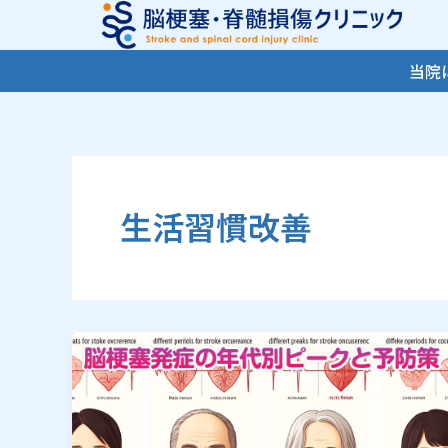
内
容
を
当院
ス
キ
ッ
プ
生活習慣改善