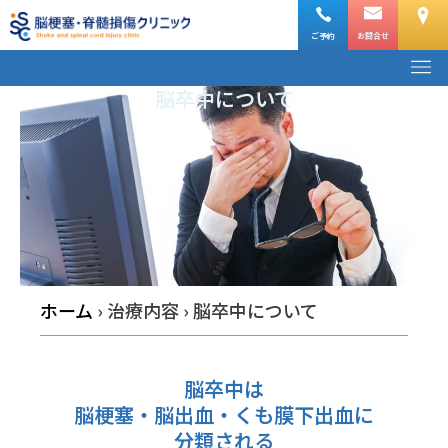
内
容
ご予約
お問合せ
メ
を
ニ
脳卒中について
ス
ュ
ー
キ
ッ
プ
ホーム
›
治療内容
›
脳卒中について
脳卒中は
脳梗塞・脳出血・くも膜下出血に
分類される