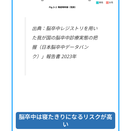
出典：脳卒中レジストリを用い
た我が国の脳卒中診療実態の把
握（日本脳卒中データバン
ク）」報告書 2023年
脳卒中は寝たきりになるリスクが高
い