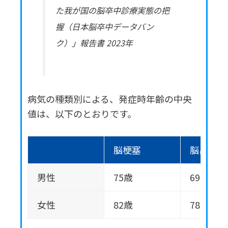
た我が国の脳卒中診療実態の把
握（日本脳卒中データバン
ク）」報告書 2023年
病気の種類別による、発症時年齢の中央
値は、以下のとおりです。
脳梗塞
脳出血
男性
75歳
69歳
女性
82歳
78歳