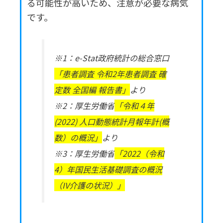
る可能性が高いため、注意が必要な病気
です。
※1：e-Stat政府統計の総合窓口
「患者調査 令和2年患者調査 確
定数 全国編 報告書」
より
※2：厚生労働省
「令和４年
(2022) 人口動態統計月報年計(概
数）の概況」
より
※3：厚生労働省
「2022（令和
4）年国民生活基礎調査の概況
（IV介護の状況）」