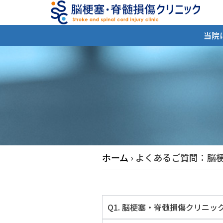
内
容
を
当院
ス
キ
ッ
プ
ホーム
›
よくあるご質問：脳
Q1. 脳梗塞・脊髄損傷クリニ