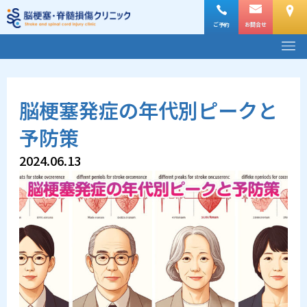
内
容
ご予約
お問合せ
メ
を
ニ
ス
ュ
ー
キ
脳梗塞発症の年代別ピークと
ッ
プ
予防策
2024.06.13