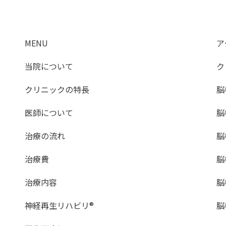
MENU
ア
当院について
ク
クリニックの特長
脳
医師について
脳
治療の流れ
脳
治療費
脳
治療内容
脳
神経再生リハビリ®
脳