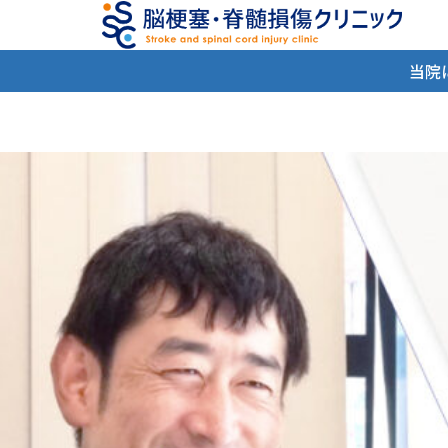
内
容
を
当院
ス
キ
ッ
プ