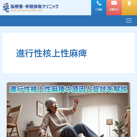
内
容
ご予約
お問合せ
メ
を
ニ
ス
ュ
キ
ー
ッ
プ
進行性核上性麻痺