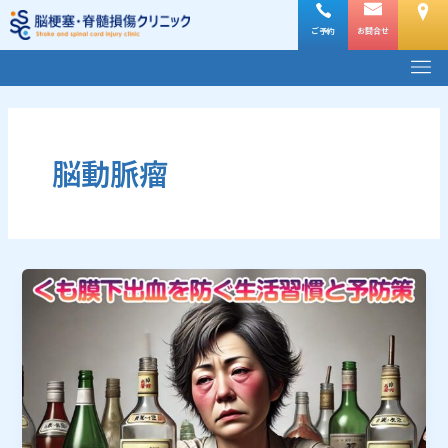
内
容
ご予約
お問合せ
メ
を
ニ
ス
ュ
キ
ー
ッ
プ
脳動脈瘤