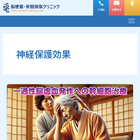
内
容
ご予約
お問合せ
メ
を
ニ
ス
ュ
キ
ー
ッ
プ
神経保護効果