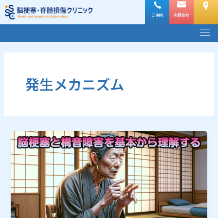
内
容
ご予約
お問合せ
メ
を
ニ
ス
ュ
キ
ー
ッ
プ
発生メカニズム