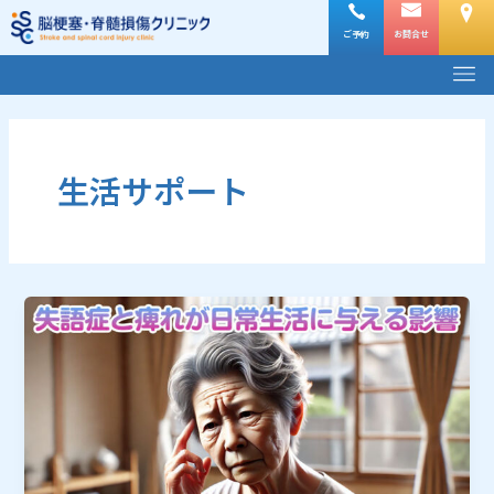
内
容
ご予約
お問合せ
メ
を
ニ
ス
ュ
キ
ー
ッ
プ
生活サポート