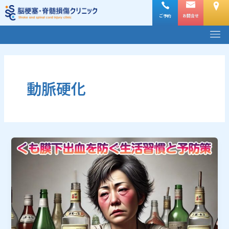
内
容
ご予約
お問合せ
メ
を
ニ
ス
ュ
キ
ー
ッ
プ
動脈硬化