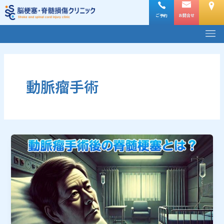
内
容
ご予約
お問合せ
メ
を
ニ
ス
ュ
キ
ー
ッ
プ
動脈瘤手術