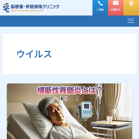
内
容
ご予約
お問合せ
メ
を
ニ
ス
ュ
キ
ー
ッ
プ
ウイルス