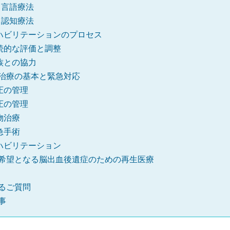
言語療法
認知療法
ハビリテーションのプロセス
続的な評価と調整
族との協力
治療の基本と緊急対応
圧の管理
圧の管理
物治療
急手術
ハビリテーション
希望となる脳出血後遺症のための再生医療
るご質問
事