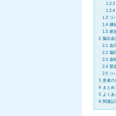
1.2.3
1.2.4
1.3
リ
1.4
継
1.5
家
2
脳出血
2.1
血
2.2
脳
2.3
薬
2.4
緊
2.5
リ
3
患者の
4
まとめ
5
よくあ
6
関連記