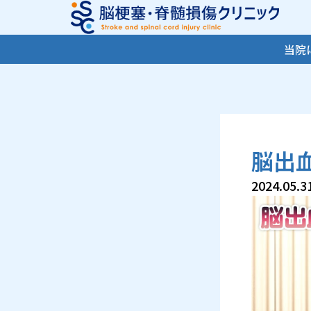
内
容
を
当院
ス
キ
ッ
プ
脳出
2024.05.3