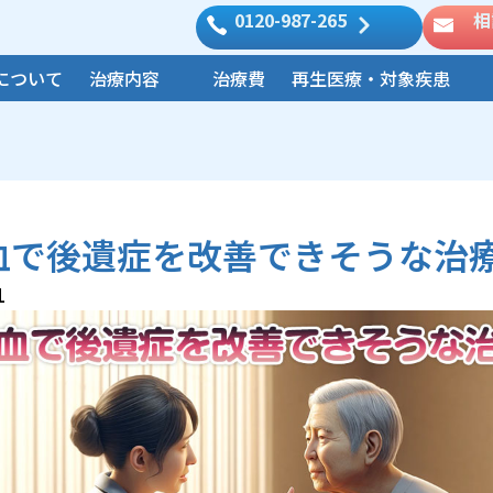
0120-987-265
相
について
治療内容
治療費
再生医療・対象疾患
血で後遺症を改善できそうな治
1