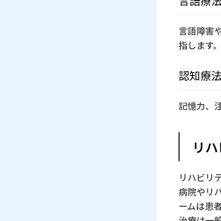
言語障害
指します
認知療
記憶力、
リハ
リハビリ
病院やリ
ームは患
治療は一