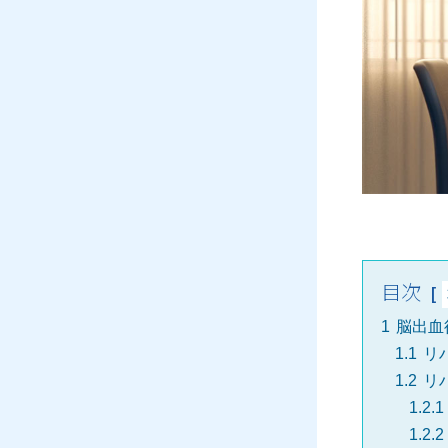
目次
1
脳出血
1.1
リ
1.2
リ
1.2.1
1.2.2