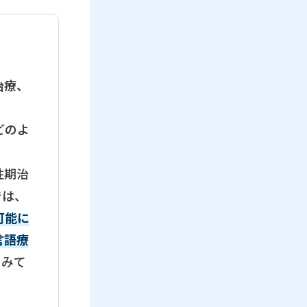
治療、
どのよ
性期治
では、
可能に
言語療
てみて