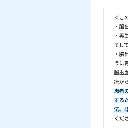
＜こ
・
脳
・
再
そし
・
脳
うに
脳出
療か
患者
する
法、
くだ