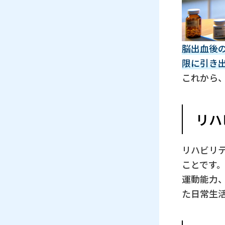
脳出血後
限に引き
これから
リハ
リハビリ
ことです
運動能力
た日常生