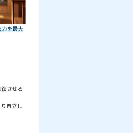
復力を最大
回復させる
限り自立し