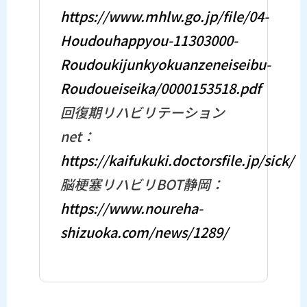
https://www.mhlw.go.jp/file/04-
Houdouhappyou-11303000-
Roudoukijunkyokuanzeneiseibu-
Roudoueiseika/0000153518.pdf
回復期リハビリテーション
net：
https://kaifukuki.doctorsfile.jp/sick/
脳梗塞リハビリBOT静岡：
https://www.noureha-
shizuoka.com/news/1289/