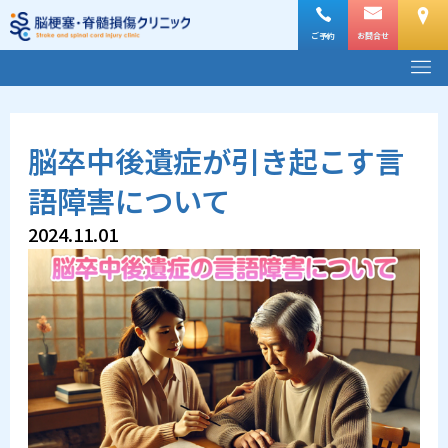
内
容
ご予約
お問合せ
メ
を
ニ
ス
ュ
ー
キ
脳卒中後遺症が引き起こす言
ッ
プ
語障害について
2024.11.01