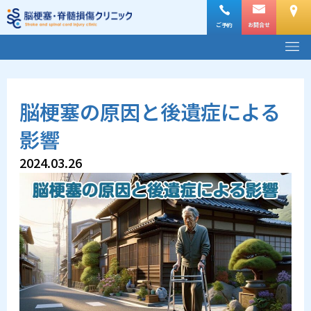
内
容
ご予約
お問合せ
メ
を
ニ
ス
ュ
ー
キ
脳梗塞の原因と後遺症による
ッ
プ
影響
2024.03.26