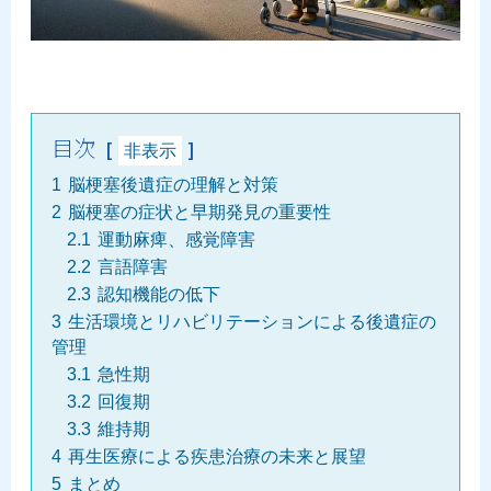
目次
非表示
1
脳梗塞後遺症の理解と対策
2
脳梗塞の症状と早期発見の重要性
2.1
運動麻痺、感覚障害
2.2
言語障害
2.3
認知機能の低下
3
生活環境とリハビリテーションによる後遺症の
管理
3.1
急性期
3.2
回復期
3.3
維持期
4
再生医療による疾患治療の未来と展望
5
まとめ