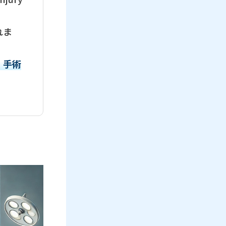
れま
、手術