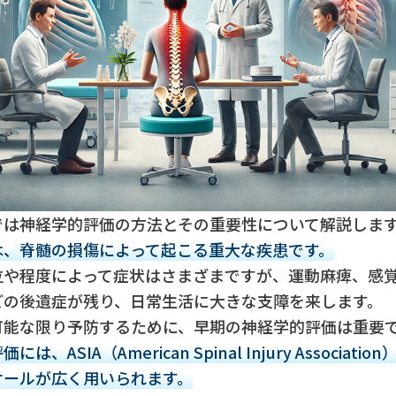
では神経学的評価の方法とその重要性について解説しま
は、脊髄の損傷によって起こる重大な疾患です。
位や程度によって症状はさまざまですが、運動麻痺、感
どの後遺症が残り、日常生活に大きな支障を来します。
可能な限り予防するために、早期の神経学的評価は重要
は、ASIA（American Spinal Injury Associati
ケールが広く用いられます。