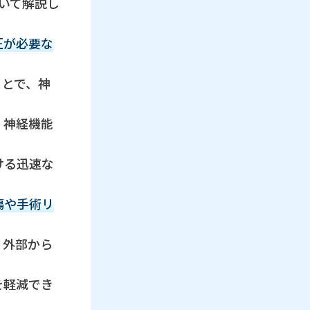
ついて解説し
圧が必要な
ことで、神
、神経機能
ける迅速な
傷や手術リ
、外部から
を軽減でき