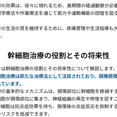
療の効果は、徐々に現れるため、長期間の経過観察が必
理学療法や作業療法を通じて筋力や運動機能の回復を図
者の生活の質を維持するために、疼痛管理や生活指導も
す。
幹細胞治療の役割とその将来性
では幹細胞治療の役割とその将来性について解説します
細胞治療は新たな治療法として注目されており、頸椎損
れています。
療の基本的なメカニズムは、損傷部位に幹細胞を移植す
細胞が損傷部位に集まり、神経組織の再生や修復を促す
幹細胞は抗炎症効果を持ち、損傷後の炎症反応を抑制す
のリスクを低減できます。