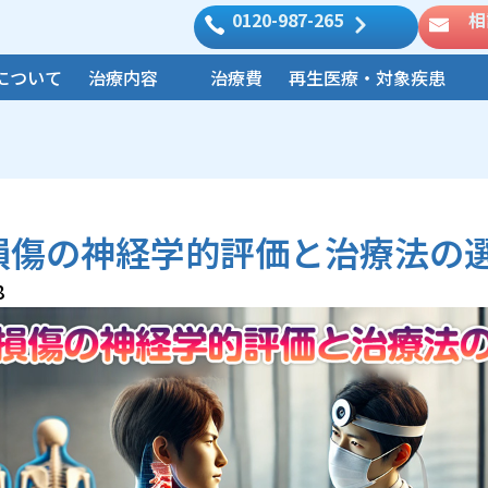
0120-987-265
相
について
治療内容
治療費
再生医療・対象疾患
損傷の神経学的評価と治療法の
8