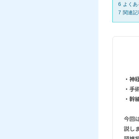
6
よくあ
7
関連記
・
神
・
手
・
幹
今回
説し
頸椎損