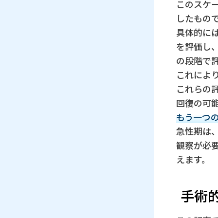
このスケ
したもの
具体的に
を評価し
の段階で
これによ
これらの
回復の可
もう一つ
急性期は
観察が必
えます。
手術的