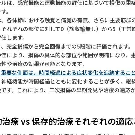
ールは、感覚機能と運動機能の評価に基づいて損傷の重
です。
は、各体節における触覚と痛覚の有無、さらに主要筋群
、それぞれの部位に対して0（筋収縮無し）から5（正常
評価します。
り、完全損傷から完全回復までの5段階に評価されます。
評価により、損傷の具体的な部位や範囲が明確になり、
能性や治療の効果が可能となります。
の重要な側面は、時間経過による症状変化を追跡するこ
、神経機能が時間経過とともに変化することが多く、継
要です。これにより、二次損傷の早期発見や治療の適応
治療 vs 保存的治療それぞれの適