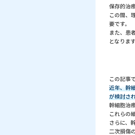
保存的治
この間、
要です。
また、患
となりま
この記事
近年、幹
が検討さ
幹細胞治
これらの
さらに、
二次損傷