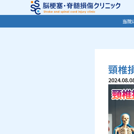
内
容
を
当院
ス
キ
ッ
プ
頸椎
2024.08.0