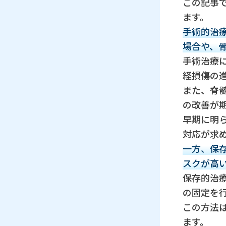
この記事で
ます。
手術的治
場合や、
手術治療
経損傷の
また、脊
の改善が
早期に明
対応が求
一方、保
スクが高
保存的治
の固定を
この方法
ます。