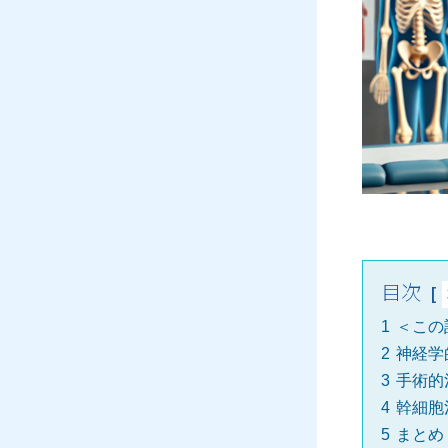
目次
1
＜この
2
神経学
3
手術的
4
幹細胞
5
まとめ