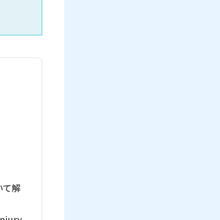
いて解
jury