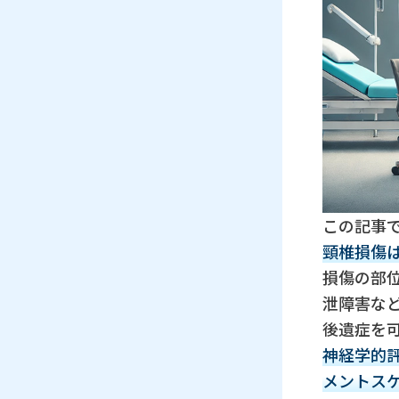
この記事
頸椎損傷
損傷の部
泄障害な
後遺症を
神経学的評価に
メントス