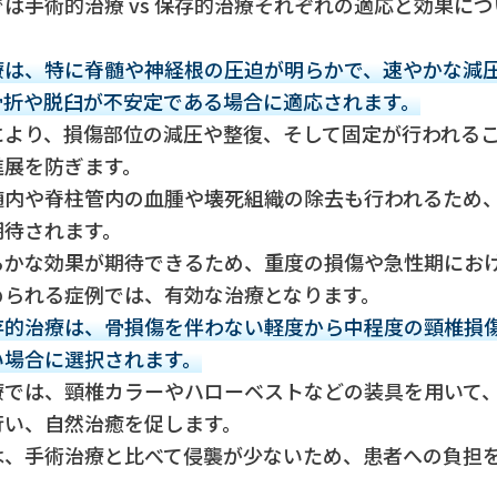
は手術的治療 vs 保存的治療それぞれの適応と効果に
療は、特に脊髄や神経根の圧迫が明らかで、速やかな減
骨折や脱臼が不安定である場合に適応されます。
により、損傷部位の減圧や整復、そして固定が行われる
進展を防ぎます。
髄内や脊柱管内の血腫や壊死組織の除去も行われるため
期待されます。
らかな効果が期待できるため、重度の損傷や急性期にお
められる症例では、有効な治療となります。
存的治療は、骨損傷を伴わない軽度から中程度の頸椎損
い場合に選択されます。
療では、頸椎カラーやハローベストなどの装具を用いて
行い、自然治癒を促します。
は、手術治療と比べて侵襲が少ないため、患者への負担