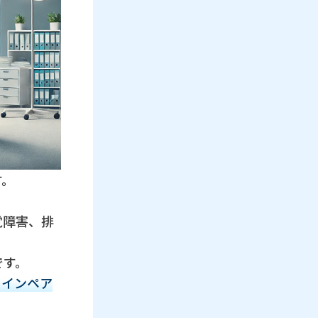
す。
覚障害、排
です。
on）インペア