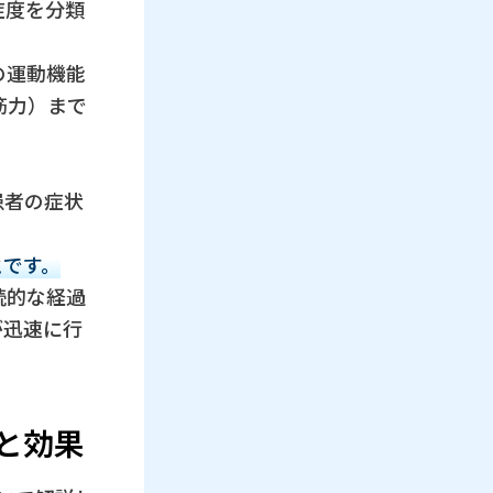
症度を分類
の運動機能
筋力）まで
患者の症状
とです。
続的な経過
が迅速に行
応と効果