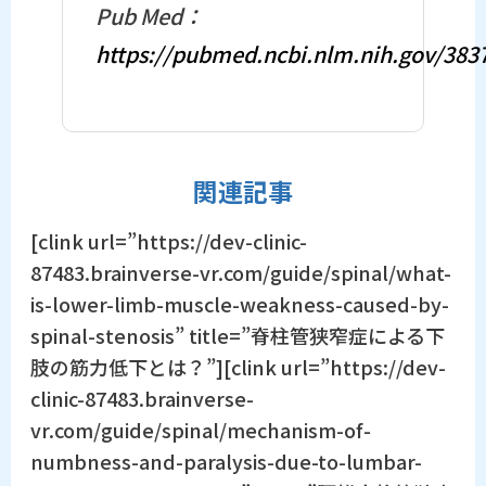
Pub Med：
https://pubmed.ncbi.nlm.nih.gov/383
関連記事
[clink url=”https://dev-clinic-
87483.brainverse-vr.com/guide/spinal/what-
is-lower-limb-muscle-weakness-caused-by-
spinal-stenosis” title=”脊柱管狭窄症による下
肢の筋力低下とは？”][clink url=”https://dev-
clinic-87483.brainverse-
vr.com/guide/spinal/mechanism-of-
numbness-and-paralysis-due-to-lumbar-