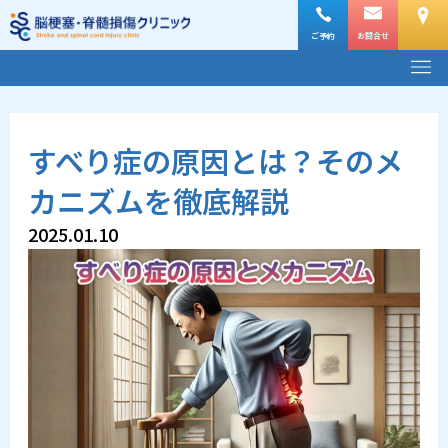
内
容
ご予約
お問合せ
メ
を
ニ
ス
ュ
ー
キ
すべり症の原因とは？そのメ
ッ
プ
カニズムを徹底解説
2025.01.10