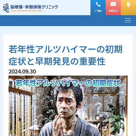
内
容
ご予約
お問合せ
メ
を
ニ
ス
ュ
ー
キ
若年性アルツハイマーの初期
ッ
プ
症状と早期発見の重要性
2024.09.30