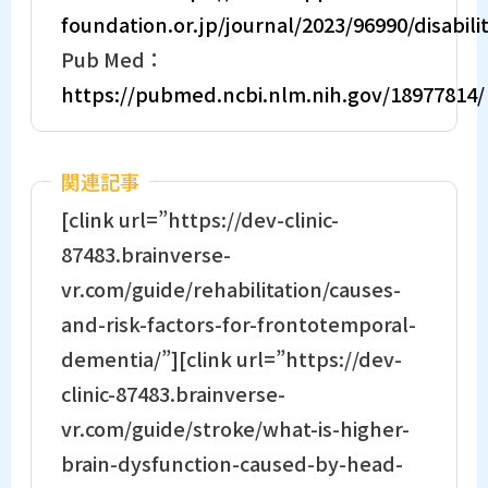
foundation.or.jp/journal/2023/96990/disabili
Pub Med：
https://pubmed.ncbi.nlm.nih.gov/18977814/
関連記事
[clink url=”https://dev-clinic-
87483.brainverse-
vr.com/guide/rehabilitation/causes-
and-risk-factors-for-frontotemporal-
dementia/”][clink url=”https://dev-
clinic-87483.brainverse-
vr.com/guide/stroke/what-is-higher-
brain-dysfunction-caused-by-head-