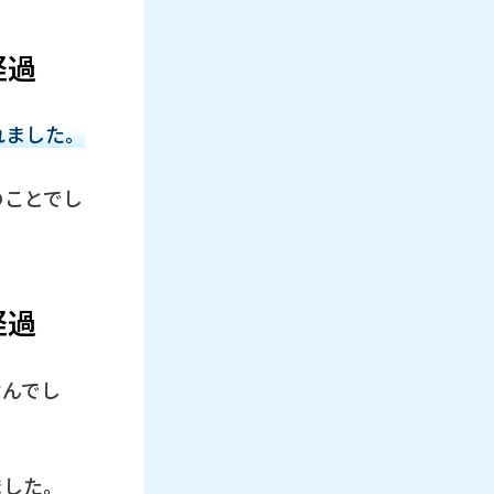
経過
れました。
のことでし
経過
せんでし
ました。