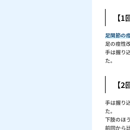
【1
足関節の
足の痙性
手は握り
た。
【2
手は握り
た。
下肢のほ
前回から