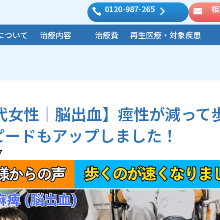
0120-987-265
相
について
治療内容
治療費
再生医療・対象疾患
0代女性｜脳出血】痙性が減って
ピードもアップしました！
7