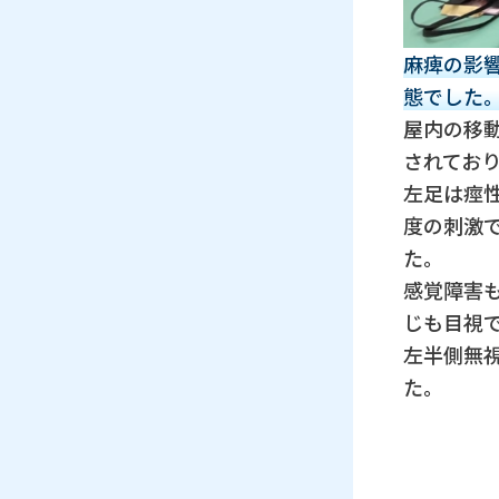
麻痺の影
態でした
屋内の移
されてお
左足は痙
度の刺激
た。
感覚障害
じも目視
左半側無
た。