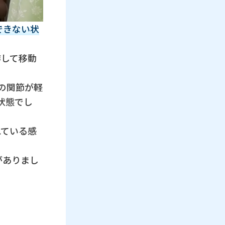
できない状
作して移動
の関節が軽
状態でし
れている感
がありまし