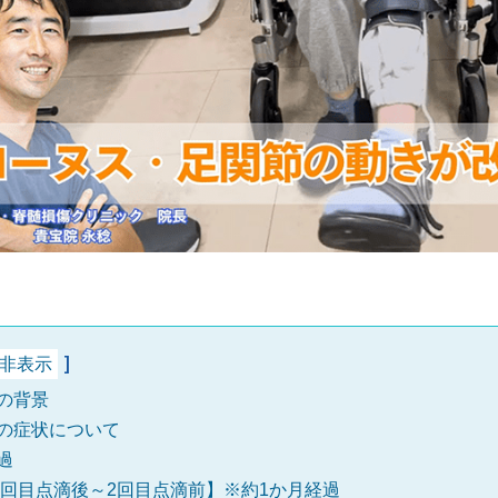
非表示
の背景
の症状について
過
1回目点滴後～2回目点滴前】※約1か月経過