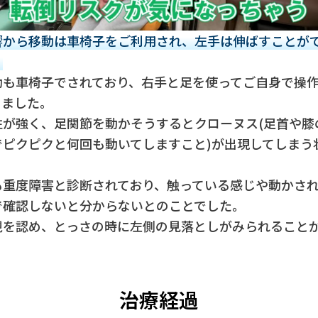
響から移動は車椅子をご利用され、左手は伸ばすことが
。
動も車椅子でされており、右手と足を使ってご自身で操
りました。
性が強く、足関節を動かそうするとクローヌス(足首や膝
でピクピクと何回も動いてしますこと)が出現してしまう
も重度障害と診断されており、触っている感じや動かさ
で確認しないと分からないとのことでした。
視を認め、とっさの時に左側の見落としがみられること
治療経過