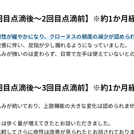
回目点滴後～2回目点滴前】※約1か月
痙性が緩やかになり、クローヌスの頻度の減少が認めら
改善に伴い、足指が少し握れるようになっていました。
込みが強いのは変わらず、日常で左手は使えていないと
回目点滴後～3回目点滴前】※約1か月
込みが続いており、上肢機能の大きな変化は認められま
うは歩く量が増えてきたとお話いただきました。
比較してさらに痙性は改善が見られたとお話されており