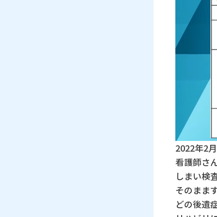
2022年
看護師さ
しまい検
そのまま
どの後遺