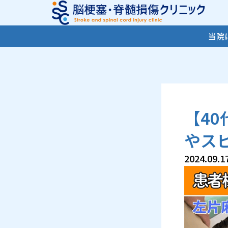
内
容
を
当院
ス
キ
ッ
プ
【4
やス
2024.09.1