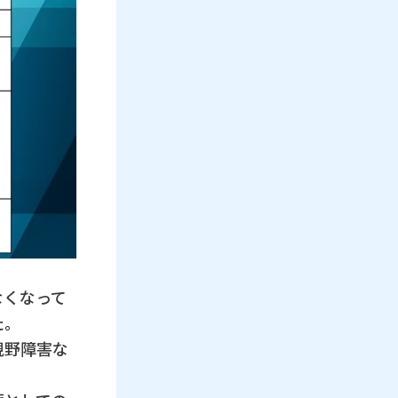
なくなって
た。
視野障害な