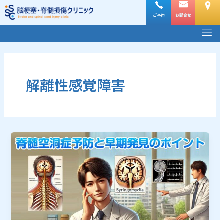
内
容
ご予約
お問合せ
メ
を
ニ
ス
ュ
キ
ー
ッ
プ
解離性感覚障害