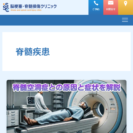
内
容
ご予約
お問合せ
メ
を
ニ
ス
ュ
キ
ー
ッ
プ
脊髄疾患