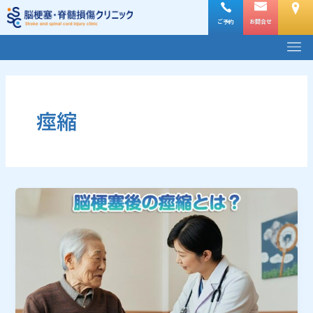
内
容
ご予約
お問合せ
メ
を
ニ
ス
ュ
キ
ー
ッ
プ
痙縮