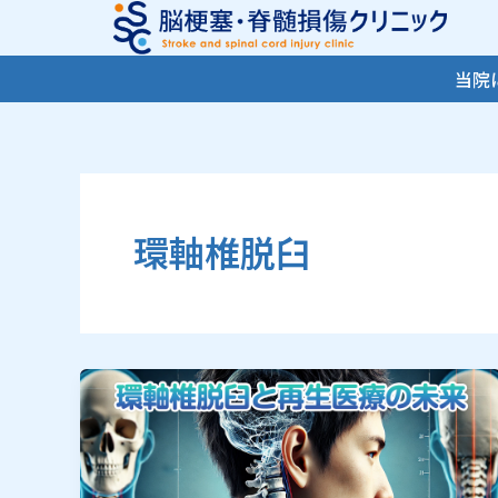
内
容
を
当院
ス
キ
ッ
プ
環軸椎脱臼