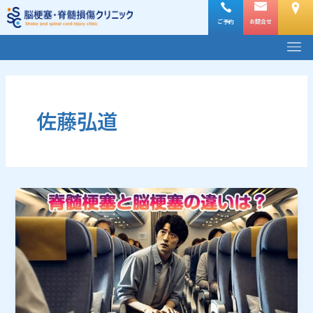
内
容
ご予約
お問合せ
メ
を
ニ
ス
ュ
キ
ー
ッ
プ
佐藤弘道