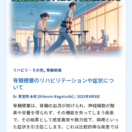
,
リハビリ・その他
脊髄損傷
脊髄梗塞のリハビリテーションや症状につ
いて
Dr. 貴宝院 永稔 [Kihouin Nagatoshi]
/
2023年8月8日
脊髄梗塞は、脊髄の血流が妨げられ、神経細胞が酸
素や栄養を得られず、その機能を失ってしまう疾患
で、その結果として感覚異常や筋力低下、麻痺といっ
た症状を引き起こします。これは比較的稀な疾患では