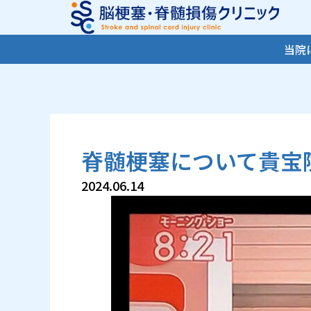
内
容
を
当院
ス
キ
ッ
プ
脊髄梗塞について貴宝
2024.06.14