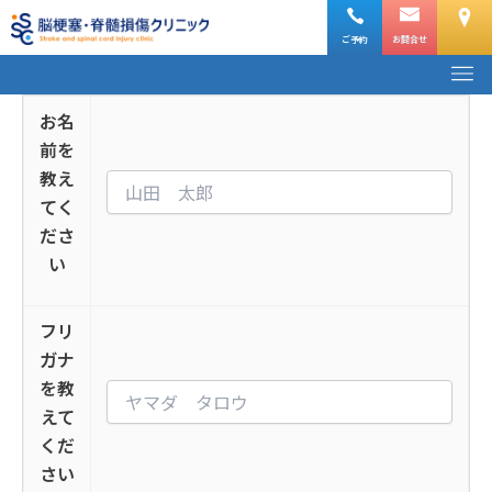
内
容
ご予約
お問合せ
メ
を
ニ
ス
ュ
お名
ー
キ
前を
ッ
教え
プ
てく
ださ
い
フリ
ガナ
を教
えて
くだ
さい