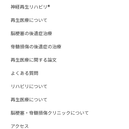
情報の管理
神経再生リハビリ®
当クリニックは、個人データの漏え
再生医療について
い、滅失、毀損等を防止するため、必
要かつ適切な措置を実施して、個人デ
脳梗塞の後遺症治療
ータを適切に管理します。また、当ク
リニックは、個人データの取扱いに関
脊髄損傷の後遺症の治療
し、従業者に対して適切な監督を行う
再生医療に関する論文
とともに、個人データの取扱いを委託
する場合には、委託先が個人データを
よくある質問
適切に管理するよう監督します。
リハビリについて
ご利用者が第三者に不利益を
及ぼすと判断した場合、その
再生医療について
第三者または警察等に開示す
る場合
脳梗塞・脊髄損傷クリニックについて
裁判所、検察庁、警察、弁護
士会、消費者センターまたは
アクセス