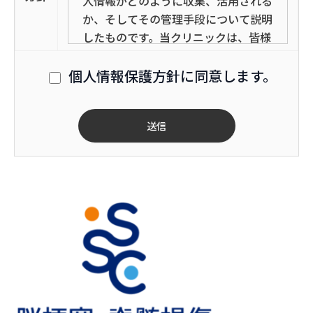
人情報がどのように収集、活用される
か、そしてその管理手段について説明
したものです。当クリニックは、皆様
が安心して本ウェブサイトを使用でき
るよう、個人情報保護法を厳格に遵守
個人情報保護方針に同意します。
し、その適切な取得、使用、保全を確
実に行います。本ウェブサイトをご利
用いただく際には、このプライバシー
ポリシーを十分にご理解いただき、同
意をいただいた場合にのみ、個人情報
をご提供いただくようお願いします。
個人情報の取得について
「個人情報」とは、「カウンセリング
（相談を含む）」や「診察予約（診察
のためのカウンセリング予約を含
む）」のご登録時に必要となる、氏