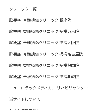
これに準じる権限を持つ組織
クリニック一覧
から、個人情報の公開を要求
された場合
脳梗塞·脊髄損傷クリニック 銀座院
情報の修正等
脳梗塞·脊髄損傷クリニック 提携東京院
原則として、ご本人のみが登録した個
脳梗塞·脊髄損傷クリニック 提携大阪院
人情報の公開、修正、追加または削
除、利用停止を要請することができま
脳梗塞·脊髄損傷クリニック 提携名古屋院
す。具体的な手続きについては下記の
問い合わせ先までご連絡ください。た
脳梗塞·脊椎損傷クリニック 提携福岡院
だし、次の場合は、個人情報の修正等
の要請に応じられないことがありま
脳梗塞·脊椎損傷クリニック 提携札幌院
す。
ニューロテックメディカル リハビリセンター
利用者本人または第三者の生
命、身体、財産その他の権益
当サイトについて
を危険にさらす恐れがある場