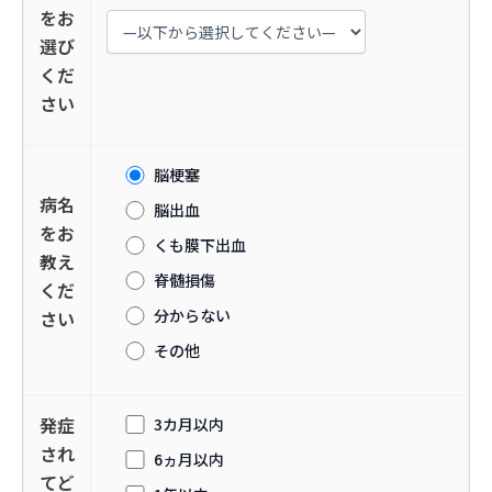
をお
選び
くだ
さい
脳梗塞
病名
脳出血
をお
くも膜下出血
教え
脊髄損傷
くだ
分からない
さい
その他
発症
3カ月以内
され
6ヵ月以内
てど