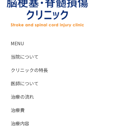
名、メールアドレス、電話番号、住所
を指します。
情報の使用方法
個人情報は以下の目的で使用されま
す。目的外の使用はいたしません。
MENU
カウンセリングへの対応や診
当院について
察予約の手続き
当クリニックウェブサイトへ
クリニックの特長
のコンテンツ提供（氏名、電
話番号、住所、メールアドレ
医師について
スなど個人を特定できる情報
治療の流れ
を除外した上での提供）
本サービスの改良、新規サー
治療費
ビスの開発、解析およびマー
ケティング活動
治療内容