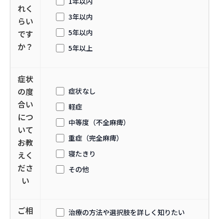
1年以内
れく
3年以内
らい
5年以内
です
か？
5年以上
症状
の度
症状なし
合い
軽症
につ
中等度（不全麻痺）
いて
重症（完全麻痺）
お教
寝たきり
えく
ださ
その他
い
ご相
治療の方法や選択肢を詳しく知りたい